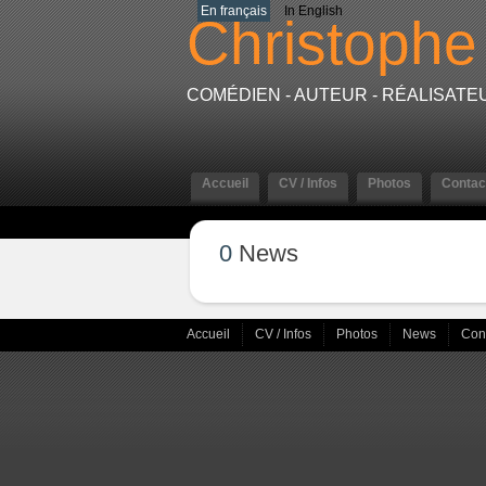
En français
In English
Christophe
COMÉDIEN - AUTEUR - RÉALISAT
Accueil
CV / Infos
Photos
Contac
0
News
Accueil
CV / Infos
Photos
News
Con