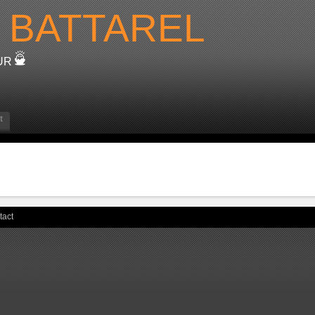
BATTAREL
EUR
t
tact