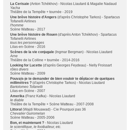
La Cerisaie
(Anton Tchékhov) - Nicolas Liautard & Magalie Nadaud
Yacha
Théâtre de la Tempête + tournée - 2019
Une brève histoire d'Angers
(d'après Christophe Tarkos) - Spartacus
Tofanelli Airlines
l'homme
Scène Watteau - 2017
Une brève histoire de Rouen
(d'après Anton Tchékhov) - Spartacus
Tofanelli Airlines
tous les personnages
Lilas-en-Scène - 2016
Scènes de la vie conjugale
(Ingmar Bergman) - Nicolas Liautard
Arne
Théâtre de la Colline + tournée - 2014-2016
Looking for Lucette
(d'après Georges Feydeau) - Nelly Froissart
rôles divers
Scène Watteau - 2009
Pouvais-je te demander de bien vouloir te déplacer de quelques
millimètres ?
(d'après Christophe Tarkos) - Nicolas Liautard
Bartolomeo Tofanelli
Lilas-en-Scène - 2007
Amerika
(Franz Kafka) - Nicolas Liautard
le diable
Théâtre de la Tempête + Scène Watteau - 2007-2008
Littoral
(Wajdi Mouawad) - Cie Pourquoi pas 36
Chevalier Guiromelan
Scène Watteau - 2005-2006
Bon, et maintenant ?
- Nicolas Liautard
le scientifique, le footballeur, etc.