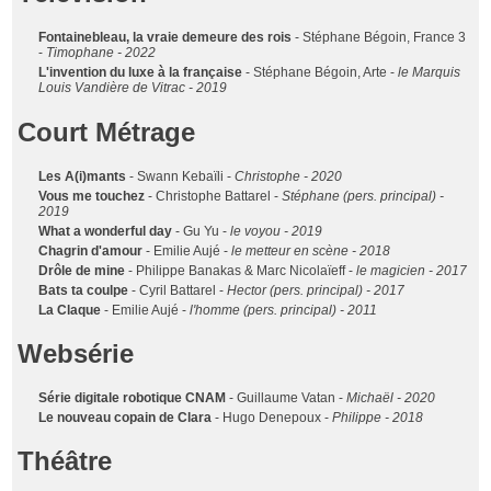
Fontainebleau, la vraie demeure des rois
- Stéphane Bégoin, France 3
-
Timophane - 2022
L'invention du luxe à la française
- Stéphane Bégoin, Arte -
le Marquis
Louis Vandière de Vitrac - 2019
Court Métrage
Les A(i)mants
- Swann Kebaïli -
Christophe - 2020
Vous me touchez
- Christophe Battarel -
Stéphane (pers. principal) -
2019
What a wonderful day
- Gu Yu -
le voyou - 2019
Chagrin d'amour
- Emilie Aujé -
le metteur en scène - 2018
Drôle de mine
- Philippe Banakas & Marc Nicolaïeff -
le magicien - 2017
Bats ta coulpe
- Cyril Battarel -
Hector (pers. principal) - 2017
La Claque
- Emilie Aujé -
l'homme (pers. principal) - 2011
Websérie
Série digitale robotique CNAM
- Guillaume Vatan -
Michaël - 2020
Le nouveau copain de Clara
- Hugo Denepoux -
Philippe - 2018
Théâtre